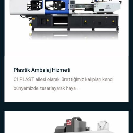
Plastik Ambalaj Hizmeti
Cİ PLAST ailesi olarak, ürettiğimiz kalıpları kendi
bünyemizde tasarlayarak haya ...