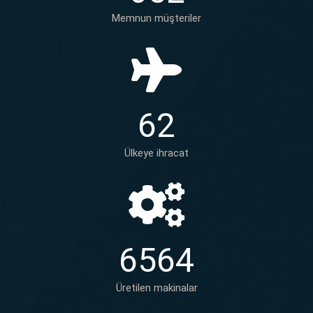
Memnun müşteriler
6
2
Ülkeye ihracat
6
5
6
4
Üretilen makinalar