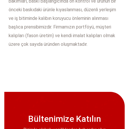
bakımları, baskı başlangıcında ön kontrol ve ürünün bir
önceki baskıdaki ürünle kıyaslanması, düzenli yerleşim
ve iş bitiminde kalıbın koruyucu önleminin alınması
başlıca prensibimizdir. Firmamızın portföyü, müşteri
kalıpları (fason üretim) ve kendi imalat kalıpları olmak
üzere çok sayıda üründen oluşmaktadır.
Bültenimize Katılın