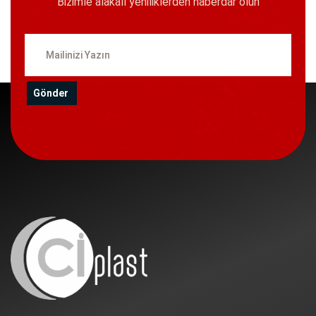
Bizimle alakalı yeniliklerden haberdar olun
Gönder